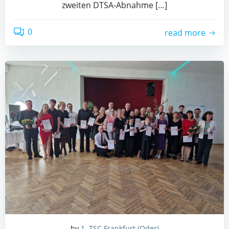
zwei­ten DTSA-Abnah­me […]
0
read more
by
1. TSC Frankfurt (Oder)