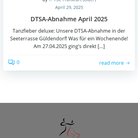
April 29, 2025
DTSA-Abnah­me April 2025
Tanz­fie­ber delu­xe: Unse­re DTSA-Abnah­me in der
See­ter­ras­se Güldendorf! Was für ein Wochen­en­de!
Am 27.04.2025 ging’s direkt […]
0
read more