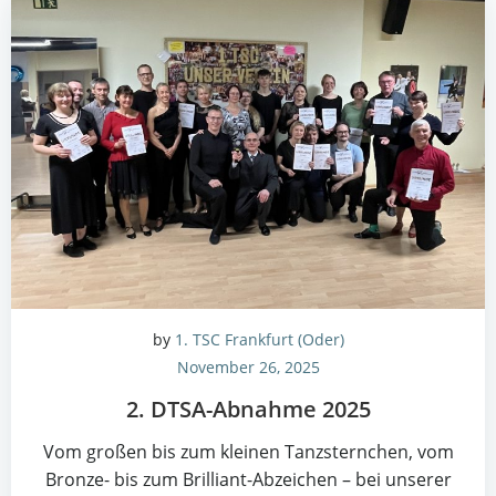
by
1. TSC Frankfurt (Oder)
November 26, 2025
2. DTSA-Abnah­me 2025
Vom gro­ßen bis zum klei­nen Tanz­stern­chen, vom
Bron­ze- bis zum Bril­li­ant-Abzei­chen – bei unse­rer