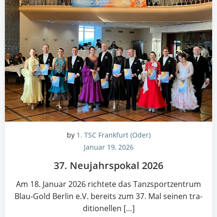
by
1. TSC Frankfurt (Oder)
Januar 19, 2026
37. Neu­jahrs­po­kal 2026
Am 18. Janu­ar 2026 rich­te­te das Tanz­sport­zen­trum
Blau-Gold Ber­lin e.V. bereits zum 37. Mal sei­nen tra­
di­tio­nel­len […]