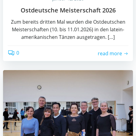
Ost­deut­sche Meis­ter­schaft 2026
Zum bereits drit­ten Mal wur­den die Ost­deut­schen
Meis­ter­schaf­ten (10. bis 11.01.2026) in den latein­
ame­ri­ka­ni­schen Tän­zen aus­ge­tra­gen. […]
0
read more