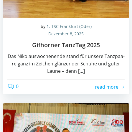
by
1. TSC Frankfurt (Oder)
Dezember 8, 2025
Gif­hor­ner Tanz­Tag 2025
Das Niko­laus­wo­chen­en­de stand für unse­re Tanz­paa­
re ganz im Zei­chen glän­zen­der Schu­he und guter
Lau­ne – denn […]
0
read more