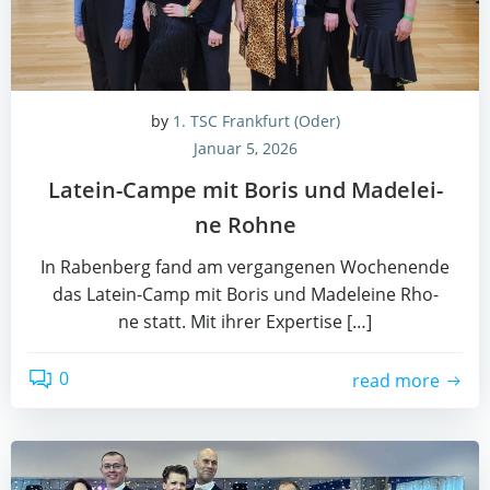
by
1. TSC Frankfurt (Oder)
Januar 5, 2026
Latein-Cam­pe mit Boris und Made­lei­
ne Rohne
In Raben­berg fand am ver­gan­ge­nen Wochen­en­de
das Latein-Camp mit Boris und Made­lei­ne Rho­
ne statt. Mit ihrer Exper­ti­se […]
0
read more