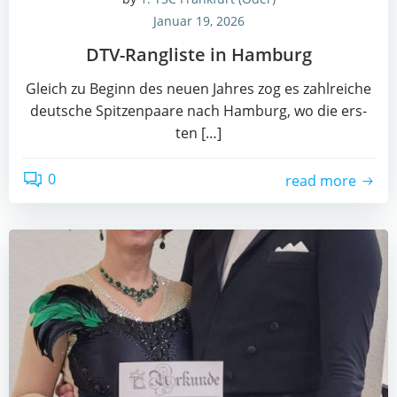
Januar 19, 2026
DTV-Rang­lis­te in Hamburg
Gleich zu Beginn des neu­en Jah­res zog es zahl­rei­che
deut­sche Spit­zen­paa­re nach Ham­burg, wo die ers­
ten […]
0
read more