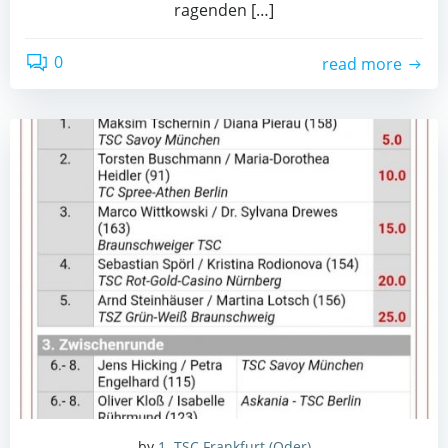
ra­gen­den […]
0
read more
by
1. TSC Frankfurt (Oder)