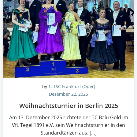
by
1. TSC Frankfurt (Oder)
Dezember 22, 2025
Weih­nachts­tur­nier in Ber­lin 2025
Am 13. Dezem­ber 2025 rich­te­te der TC Balu Gold im
VfL Tegel 1891 e.V. sein Weih­nachts­tur­nier in den
Stan­dard­tän­zen aus. […]