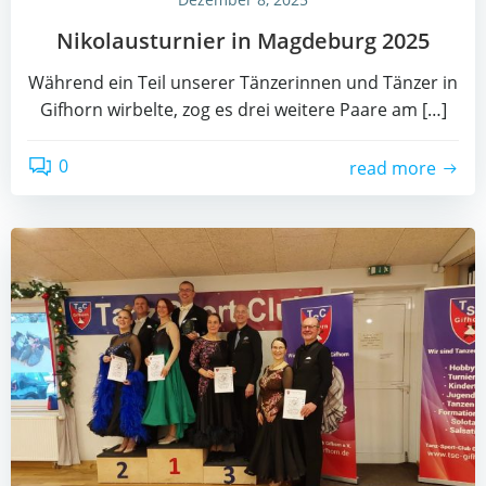
Niko­laus­tur­nier in Mag­de­burg 2025
Wäh­rend ein Teil unse­rer Tän­ze­rin­nen und Tän­zer in
Gif­horn wir­bel­te, zog es drei wei­te­re Paa­re am […]
0
read more