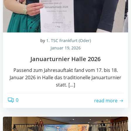
by
1. TSC Frankfurt (Oder)
Januar 19, 2026
Janu­ar­tur­nier Hal­le 2026
Pas­send zum Jah­res­auf­takt fand vom 17. bis 18.
Janu­ar 2026 in Hal­le das tra­di­tio­nel­le Janu­ar­tur­nier
statt. […]
0
read more