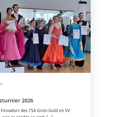
r)
­tur­nier 2026
m Finow­furt des TSA Grün-Gold im SV