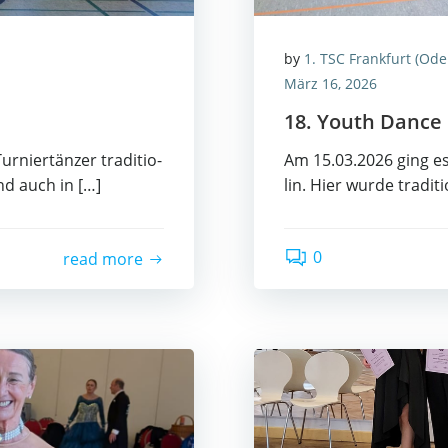
by
1. TSC Frankfurt (Ode
März 16, 2026
18. Youth Dance
nier­tän­zer tra­di­tio­
Am 15.03.2026 ging es
and auch in […]
lin. Hier wur­de tra­di­
0
read more