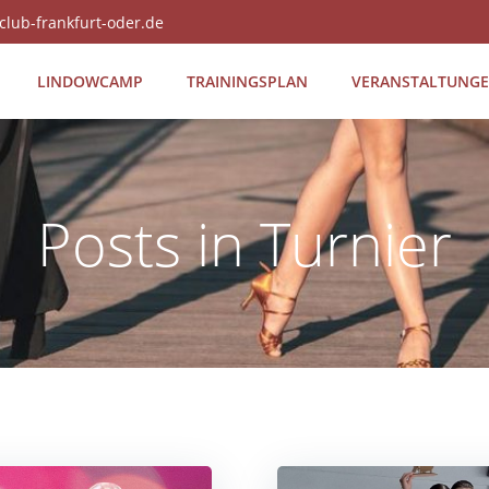
club-frankfurt-oder.de
LIN­DOW­CAMP
TRAI­NINGS­PLAN
VER­AN­STAL­TUN­G
Posts in Turnier