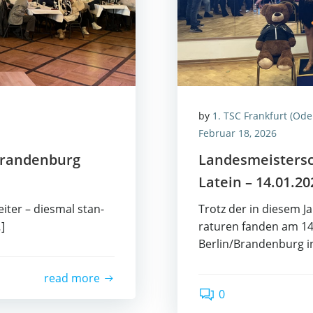
by
1. TSC Frankfurt (Ode
Februar 18, 2026
/Brandenburg
Lan­des­meis­ter­
Latein – 14.01.20
i­ter – dies­mal stan­
Trotz der in die­sem Ja
]
ra­tu­ren fan­den am 14
Berlin/Brandenburg i
read more
0