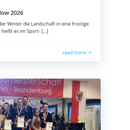
­dow 2026
r Win­ter die Land­schaft in eine fros­ti­ge
t, heißt es im Sport- […]
read more