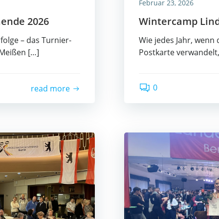
Februar 23, 2026
n­en­de 2026
Win­ter­camp Lin
fol­ge – das Tur­nier­
Wie jedes Jahr, wenn de
Mei­ßen […]
Post­kar­te ver­wan­del
0
read more