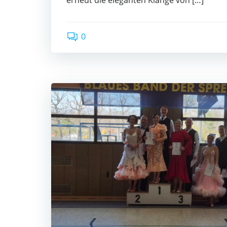
erneut die ele­gan­ten Klän­ge von […]
0