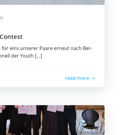
r)
 Contest
 für eins unse­rer Paa­re erneut nach Ber­
tio­nell der Youth […]
read more