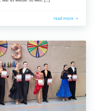
. war es wie­der so weit: […]
read more