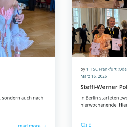
by
1. TSC Frankfurt (Ode
März 16, 2026
Stef­fi-Wer­ner P
e, son­dern auch nach
In Ber­lin star­te­ten z
]
nier­wo­chen­en­de. Hi
0
read more