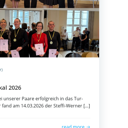
r)
okal 2026
wei unse­rer Paa­re erfolg­reich in das Tur­
er fand am 14.03.2026 der Stef­fi-Wer­ner […]
read more