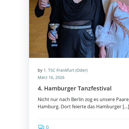
by
1. TSC Frankfurt (Oder)
März 16, 2026
4. Ham­bur­ger Tanzfestival
Nicht nur nach Ber­lin zog es unse­re Paa­r
Ham­burg. Dort fei­er­te das Ham­bur­ger […
0