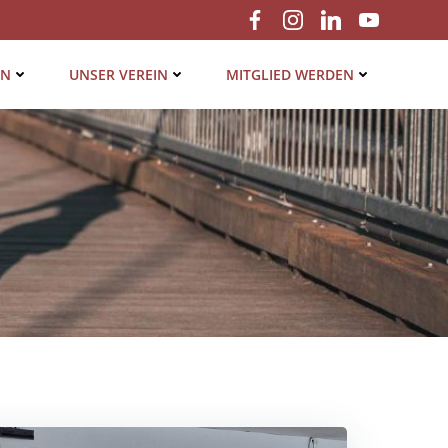
EN
UNSER VER­EIN
MIT­GLIED WERDEN