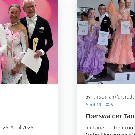
by
1. TSC Frankfurt (Ode
April 19, 2026
Ebers­wal­der Tanz
s 26. April 2026
Im Tanz­sport­zen­tru