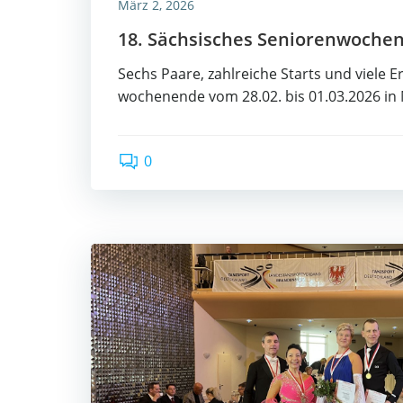
März 2, 2026
18. Säch­si­sches Senio­ren­wo­che
Sechs Paa­re, zahl­rei­che Starts und vie­le Er
wo­chen­en­de vom 28.02. bis 01.03.2026 in 
0