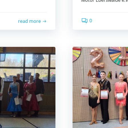
Motor Ebers­wal­de e.V
0
read more