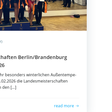
r)
schaf­ten Berlin/Brandenburg
26
hr beson­ders win­ter­li­chen Außen­tem­pe­
.02.2026 die Lan­des­meis­ter­schaf­ten
n den […]
read more