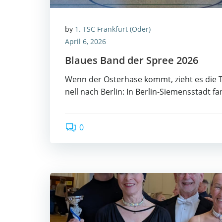
by
1. TSC Frankfurt (Oder)
April 6, 2026
Blau­es Band der Spree 2026
Wenn der Oster­ha­se kommt, zieht es die Tur­
nell nach Ber­lin: In Ber­lin-Sie­mens­stadt f
0