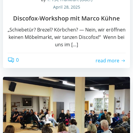
April 28, 2025
Dis­co­fox-Work­shop mit Mar­co Kühne
„Schie­be­tür? Bre­zel? Körb­chen? — Nein, wir eröff­nen
kei­nen Möbel­markt, wir tan­zen Discofox!“ Wenn bei
uns im […]
0
read more