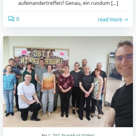
auf­ein­an­der­tref­fen? Genau, ein rund­um […]
0
read more
by
1. TSC Frankfurt (Oder)