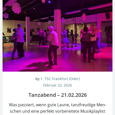
by
1. TSC Frankfurt (Oder)
Februar 22, 2026
Tanz­abend – 21.02.2026
Was pas­siert, wenn gute Lau­ne, tanz­freu­di­ge Men­
schen und eine per­fekt vor­be­rei­te­te Musik­play­list