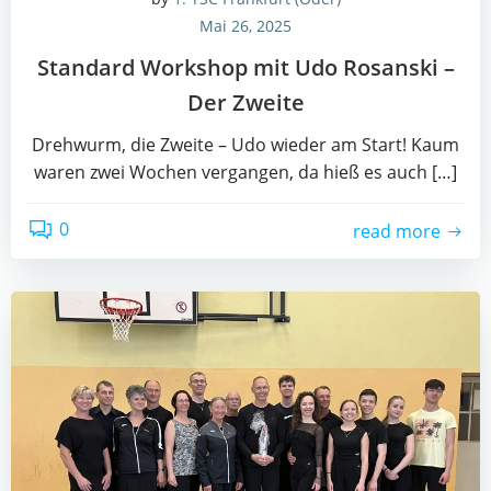
Mai 26, 2025
Stan­dard Work­shop mit Udo Ros­anski –
Der Zweite
Dreh­wurm, die Zwei­te – Udo wie­der am Start! Kaum
waren zwei Wochen ver­gan­gen, da hieß es auch […]
0
read more