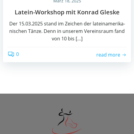
März 18, 2025
Latein-Work­shop mit Kon­rad Gleske
Der 15.03.2025 stand im Zei­chen der latein­ame­ri­ka­
ni­schen Tän­ze. Denn in unse­rem Ver­eins­raum fand
von 10 bis […]
0
read more