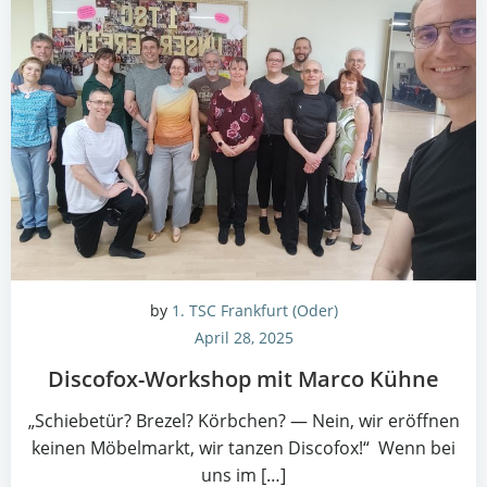
by
1. TSC Frankfurt (Oder)
April 28, 2025
Dis­co­fox-Work­shop mit Mar­co Kühne
„Schie­be­tür? Bre­zel? Körb­chen? — Nein, wir eröff­nen
kei­nen Möbel­markt, wir tan­zen Discofox!“ Wenn bei
uns im […]