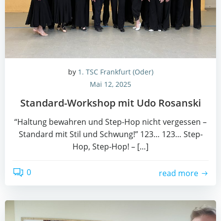
by
1. TSC Frankfurt (Oder)
Mai 12, 2025
Stan­dard-Work­shop mit Udo Rosanski
“Hal­tung bewah­ren und Step-Hop nicht ver­ges­sen –
Stan­dard mit Stil und Schwung!” 123… 123… Step-
Hop, Step-Hop! – […]
0
read more