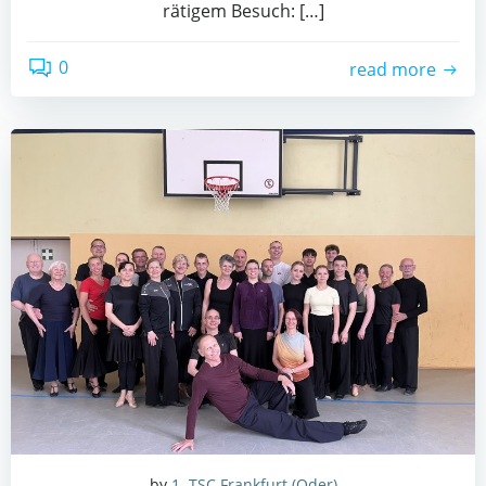
rä­ti­gem Besuch: […]
0
read more
by
1. TSC Frankfurt (Oder)