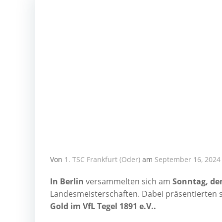
Von
1. TSC Frankfurt (Oder)
am
September 16, 2024
In Ber­lin
ver­sam­mel­ten sich am
Sonn­tag, de
Lan­des­meis­ter­schaf­ten. Dabei prä­sen­tier­te
Gold im VfL Tegel 1891 e.V..