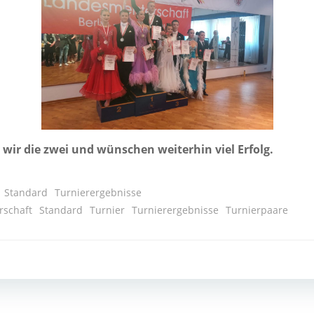
 wir die zwei und wün­schen wei­ter­hin viel Erfolg.
Standard
Turnierergebnisse
rschaft
Standard
Turnier
Turnierergebnisse
Turnierpaare
Post
navigation