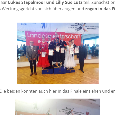
 Paar
Lukas Sta­pel­moor und Lil­ly Sue Lutz
teil. Zunächst prä
s Wer­tungs­ge­richt von sich über­zeu­gen und
zogen in das Fi
 Die bei­den konn­ten auch hier in das Fina­le ein­zie­hen und e