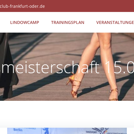
club-frankfurt-oder.de
LIN­DOW­CAMP
TRAI­NINGS­PLAN
VER­AN­STAL­TUN­G
meisterschaft 15.