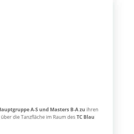
Haupt­grup­pe A‑S und Mas­ters B‑A zu
ihren
ant über die Tanz­flä­che im Raum des
TC Blau