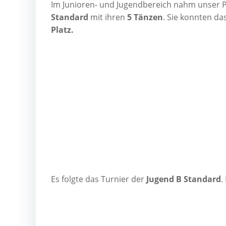
Im Junio­ren- und Jugend­be­reich nahm unser
Stan­dard
mit ihren
5 Tän­zen
. Sie konn­ten da
Platz.
Es folg­te das Tur­nier der
Jugend B Stan­dard
.