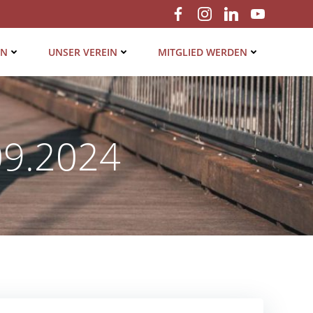
EN
UNSER VER­EIN
MIT­GLIED WERDEN
09.2024