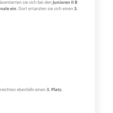
­sen­tier­ten sie sich bei den
Junio­ren II B
na­le ein
. Dort ertanz­ten sie sich einen
3.
rreich­ten eben­falls einen
3. Platz.