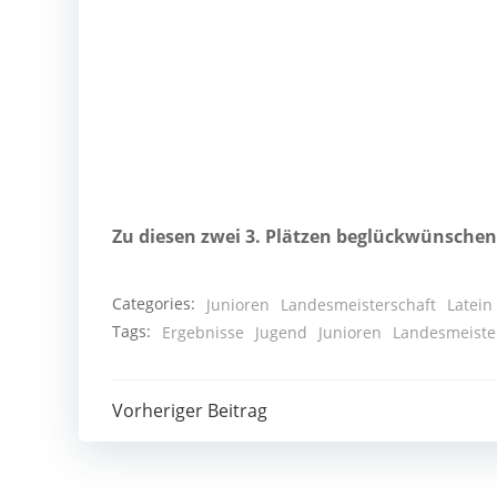
Zu die­sen zwei 3. Plät­zen beglück­wün­schen
Categories:
Junioren
Landesmeisterschaft
Latein
Tags:
Ergebnisse
Jugend
Junioren
Landesmeiste
Post
Vorheriger Beitrag
navigation