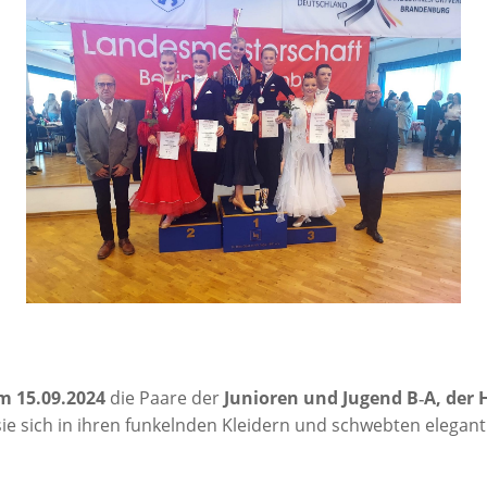
m 15.09.2024
die Paa­re der
Junio­ren und Jugend B‑A, der 
n sie sich in ihren fun­keln­den Klei­dern und schweb­ten ele­g